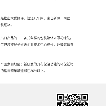
。
一经推出大受好评。短短几年间，来自新疆、内蒙
包装纸箱。
装出口产品的……各式各样的包装箱让人眼花缭乱。
轻工包装被授予省级企业技术中心称号，还被邀请参
多个国家和地区；新研发的具有保温功能的环保纸箱
的销售额年增速却在20%以上。