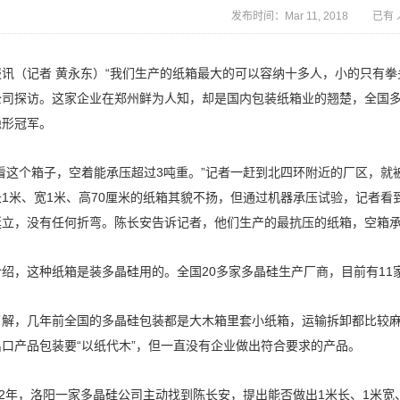
发布时间：Mar 11, 2018 已有
报讯（记者 黄永东）“我们生产的纸箱最大的可以容纳十多人，小的只有拳
公司探访。这家企业在郑州鲜为人知，却是国内包装纸箱业的翘楚，全国
隐形冠军。
你看这个箱子，空着能承压超过3吨重。”记者一赶到北四环附近的厂区，就
长1米、宽1米、高70厘米的纸箱其貌不扬，但通过机器承压试验，记者看
挺立，没有任何折弯。陈长安告诉记者，他们生产的最抗压的纸箱，空箱承
介绍，这种纸箱是装多晶硅用的。全国20多家多晶硅生产厂商，目前有11
了解，几年前全国的多晶硅包装都是大木箱里套小纸箱，运输拆卸都比较
出口产品包装要“以纸代木”，但一直没有企业做出符合要求的产品。
012年，洛阳一家多晶硅公司主动找到陈长安，提出能否做出1米长、1米宽