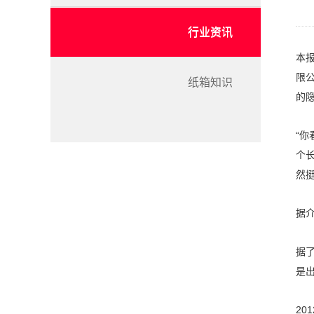
行业资讯
本
限
纸箱知识
的
“
个
然
据
据
是
2