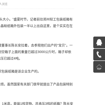
人浏览
头大小。”盛夏时节，记者前往郑州轻工包装纸箱有
多晶硅纸箱外包装一半以上出自这里，是个实实在在
QQ
被董事长陈长安拉着，去参观他们出产的“宝贝”。一
到空箱子上面的重量已超过3000公斤时，箱子却依
在
13603885392
压已超过4吨。
线
返
家包装纸箱是该企业生产的。
咨
回
麻烦。虽然国家有关部门很早就提出了产品包装特别
询
顶
部
、1米高，能装1吨货物、并承压3吨的纸箱？陈长安