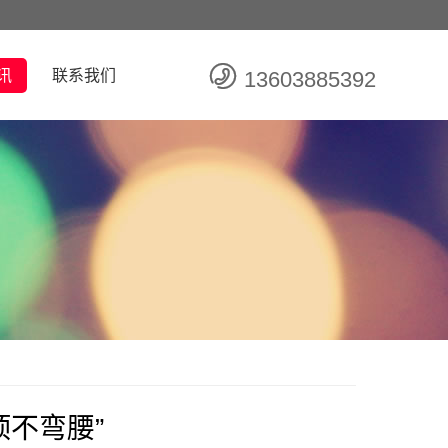
讯
联系我们
13603885392
顶不弯腰”