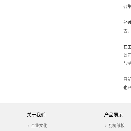
召
经
古
在
公
与
目
也
关于我们
产品展示
企业文化
瓦楞纸板