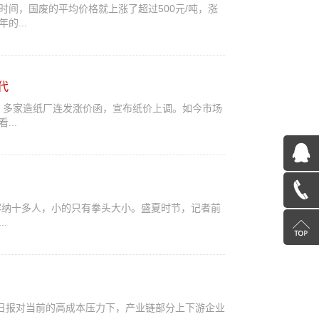
间，国废的平均价格就上涨了超过500元/吨，涨
的...
代
旬，多家造纸厂连发涨价函，宣布纸价上调。如今市场
..
QQ
在
13603885392
容纳十多人，小的只有拳头大小。盛夏时节，记者前
.
线
返
咨
回
询
顶
徽日报对当前的高成本压力下，产业链部分上下游企业