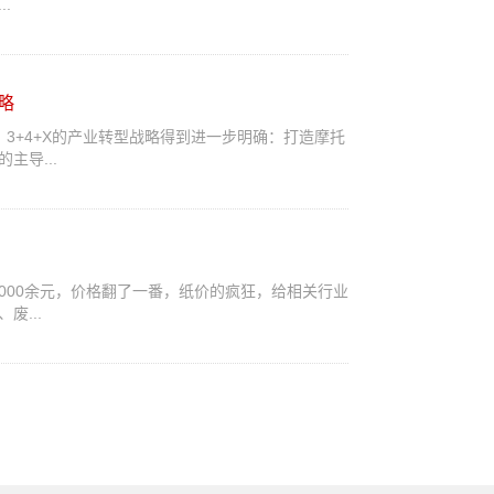
.
部
战略
中，3+4+X的产业转型战略得到进一步明确：打造摩托
主导...
6000余元，价格翻了一番，纸价的疯狂，给相关行业
...