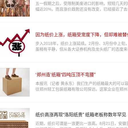
五一假期之后，受限制美废进口的影响，短短几天的时
幅近20%，而且涨价趋势还没有改变，已经接近了去年
因为纸价上涨，纸箱受宠度下降，但却难被替
步入2018年，纸价上涨延续。2月份、3月份中上
虽稍有平静，但从各大证券机构及龙头纸厂的态度来看.
‘郑州造’纸箱“四吨压顶不弯腰”
本报讯（记者 黄永东）我们生产的纸箱最大的可以
往郑州轻工包装纸箱有限公司探访。这家企业在郑州..
纸价高涨再现“洛阳纸贵” 纸箱老板称数年罕见
近期，纸价可谓是一浪更比一浪高。8月21日，安