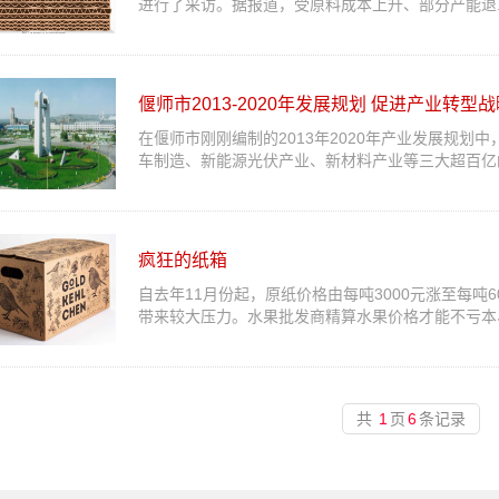
进行了采访。据报道，受原料成本上升、部分产能退..
偃师市2013-2020年发展规划 促进产业转型
在偃师市刚刚编制的2013年2020年产业发展规划
车制造、新能源光伏产业、新材料产业等三大超百亿的
疯狂的纸箱
自去年11月份起，原纸价格由每吨3000元涨至每吨
带来较大压力。水果批发商精算水果价格才能不亏本、废
共
1
页
6
条记录