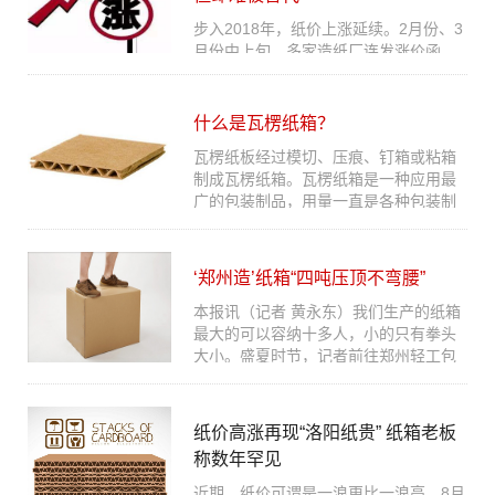
步入2018年，纸价上涨延续。2月份、3
月份中上旬，多家造纸厂连发涨价函，
宣布纸价上调。如今市场虽稍有平静，
但从各大证券机构及龙头纸厂的态度来
看...
什么是瓦楞纸箱？
瓦楞纸板经过模切、压痕、钉箱或粘箱
制成瓦楞纸箱。瓦楞纸箱是一种应用最
广的包装制品，用量一直是各种包装制
品之首。包括钙塑瓦楞纸箱。半个多
世...
‘郑州造’纸箱“四吨压顶不弯腰”
本报讯（记者 黄永东）我们生产的纸箱
最大的可以容纳十多人，小的只有拳头
大小。盛夏时节，记者前往郑州轻工包
装纸箱有限公司探访。这家企业在郑
州...
纸价高涨再现“洛阳纸贵” 纸箱老板
称数年罕见
近期，纸价可谓是一浪更比一浪高。8月