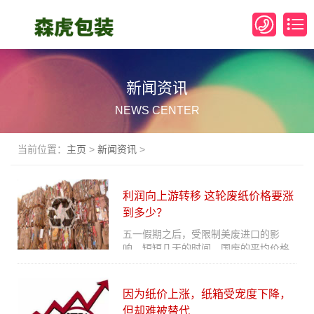
新闻资讯
NEWS CENTER
当前位置：
主页
>
新闻资讯
>
利润向上游转移 这轮废纸价格要涨
到多少？
五一假期之后，受限制美废进口的影
响，短短几天的时间，国废的平均价格
就上涨了超过500元/吨，涨幅近20%，
而且涨价趋势还没有改变，已经接近了
去年的...
因为纸价上涨，纸箱受宠度下降，
但却难被替代