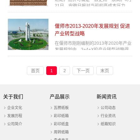
21日，安徽日报对当前的高成本压力
下，产业链部分上下游企业进行了采
访。据报道，受原料成本上升、部分产
能退...
偃师市2013-2020年发展规划 促进
产业转型战略
在偃师市刚刚编制的2013年2020年产业
发展规划中，3+4+X的产业转型战略得
到进一步明确：打造摩托车制造、新能
源光伏产业、新材料产业等三大超百亿
的主导...
首页
1
2
下一页
末页
关于我们
产品展示
新闻资讯
企业文化
瓦楞纸板
公司动态
发展历程
彩印纸箱
行业资讯
公司简介
彩印纸盒
纸箱知识
周转纸箱